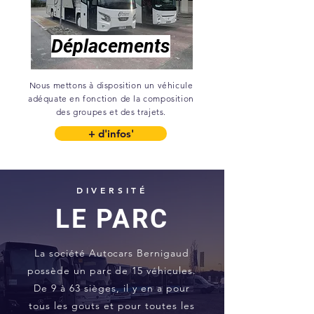
Déplacements
Nous mettons à disposition un véhicule
adéquate en fonction de la composition
des groupes et des trajets.
+ d'infos'
DIVERSITÉ
LE PARC
La société Autocars Bernigaud
possède un parc de 15 véhicules.
De 9 à 63 sièges, il y en a pour
tous les gouts et pour toutes les