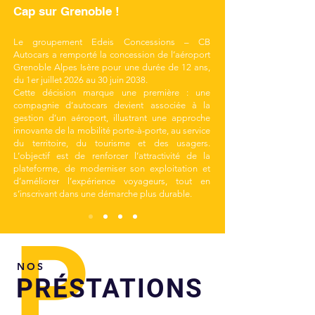
Cap sur Grenoble !
Le groupement Edeis Concessions – CB
Autocars a remporté la concession de l’aéroport
Grenoble Alpes Isère pour une durée de 12 ans,
du 1er juillet 2026 au 30 juin 2038.
Cette décision marque une première : une
compagnie d’autocars devient associée à la
gestion d’un aéroport, illustrant une approche
innovante de la mobilité porte-à-porte, au service
du territoire, du tourisme et des usagers.
L’objectif est de renforcer l’attractivité de la
plateforme, de moderniser son exploitation et
d’améliorer l’expérience voyageurs, tout en
s’inscrivant dans une démarche plus durable.
P
NOS
PRÉSTATIONS