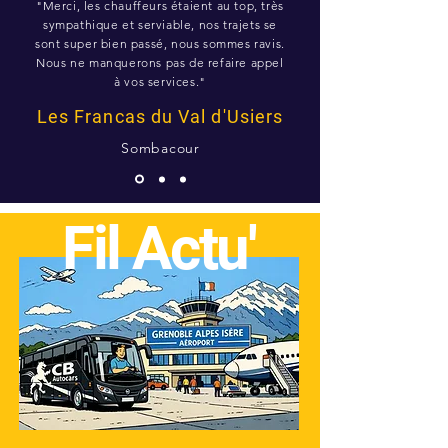
"Merci, les chauffeurs étaient au top, très
sympathique et serviable, nos trajets se
sont super bien passé, nous sommes ravis.
Nous ne manquerons pas de refaire appel
à vos services."
Les Francas du Val d'Usiers
Sombacour
Fil Actu'