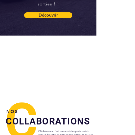
sorties !
Découvrir
C
NOS
COLLABORATIONS
CB Autocars c'est une aussi des partenariats
avec différentes sociétés permettant de couvrir